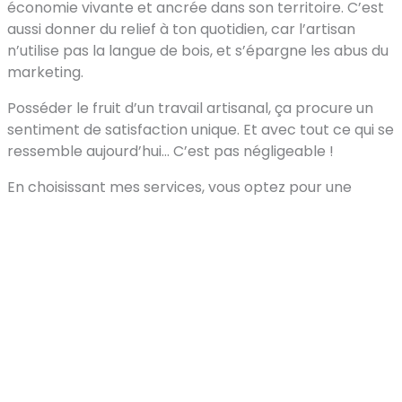
économie vivante et ancrée dans son territoire. C’est
aussi donner du relief à ton quotidien, car l’artisan
n’utilise pas la langue de bois, et s’épargne les abus du
marketing.
Posséder le fruit d’un travail artisanal, ça procure un
sentiment de satisfaction unique. Et avec tout ce qui se
ressemble aujourd’hui… C’est pas négligeable !
En choisissant mes services, vous optez pour une
approche personnalisée et une collaboration qui dure
dans le temps, parce que je privilégie la qualité de
notre relation.
Contactez-moi si cette vision vous parle.
Publié la première fois sur Linkedin