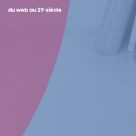
du web au 21ᵉ siècle