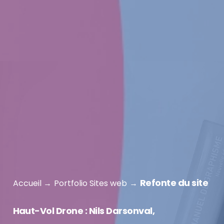
Refonte du site
Accueil
Portfolio Sites web
Haut-Vol Drone : Nils Darsonval,