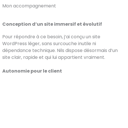
Mon accompagnement
Conception d’un site immersif et évolutif
Pour répondre à ce besoin, j’ai conçu un site
WordPress léger, sans surcouche inutile ni
dépendance technique. Nils dispose désormais d’un
site clair, rapide et qui lui appartient vraiment.
Autonomie pour le client
Discussions approfondies pour comprendre : qui il
est, ce qu’il propose réellement, qui il veut attirer.
Pas de solution générique. On a construit ensemble.
Création d’une palette cohérente (jaune doré +
gris-bleu foncé)
Éditorial simple, adapté à sa cible tout en restant
authentique